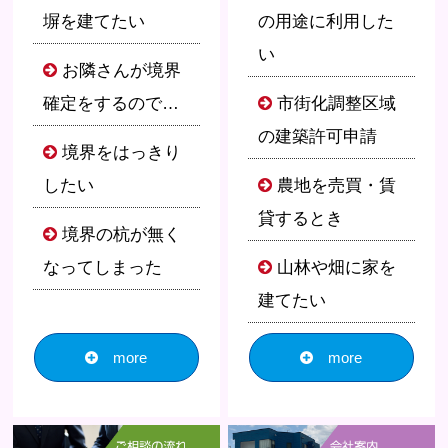
塀を建てたい
の用途に利用した
い
お隣さんが境界
確定をするので…
市街化調整区域
の建築許可申請
境界をはっきり
したい
農地を売買・賃
貸するとき
境界の杭が無く
なってしまった
山林や畑に家を
建てたい
more
more